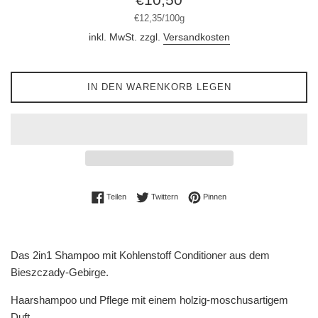
Preis
Stückpreis
pro
€12,35
/
100g
inkl. MwSt. zzgl.
Versandkosten
IN DEN WARENKORB LEGEN
Auf Facebook teilen
Auf Twitter twittern
Auf Pinterest pinnen
Teilen
Twittern
Pinnen
Das 2in1 Shampoo mit Kohlenstoff Conditioner aus dem
Bieszczady-Gebirge.
Haarshampoo und Pflege mit einem holzig-moschusartigem
Duft.