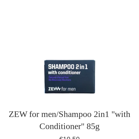
ZEW for men/Shampoo 2in1 "with
Conditioner" 85g
Normaler
€10,50