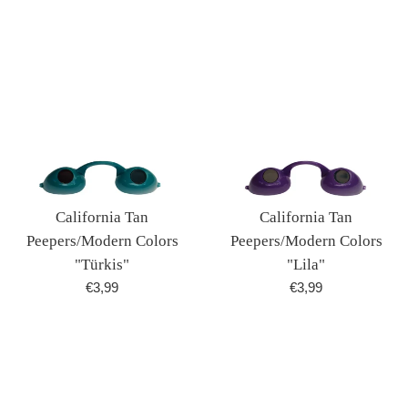
California Tan
California Tan
Peepers/Modern Colors
Peepers/Modern Colors
"Türkis"
"Lila"
Normaler
Normaler
€3,99
€3,99
Preis
Preis