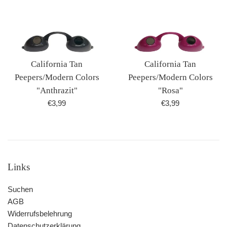
California Tan
California Tan
Peepers/Modern Colors
Peepers/Modern Colors
"Anthrazit"
"Rosa"
Normaler
Normaler
€3,99
€3,99
Preis
Preis
Links
Suchen
AGB
Widerrufsbelehrung
Datenschutzerklärung