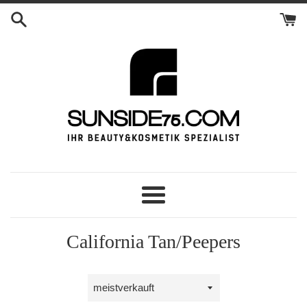
Direkt
zum
Inhalt
Menü
California Tan/Peepers
Sortieren
nach