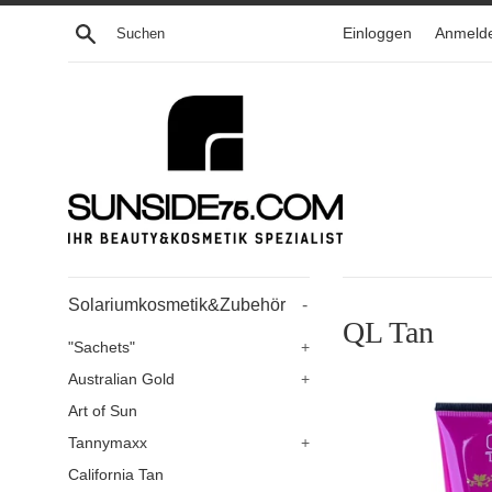
Direkt
Suchen
Einloggen
Anmeld
zum
Inhalt
Solariumkosmetik&Zubehör
-
QL Tan
"Sachets"
+
Australian Gold
+
Art of Sun
Tannymaxx
+
California Tan