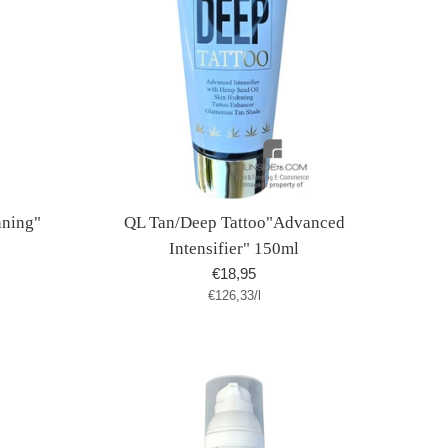
nning"
QL Tan/Deep Tattoo"Advanced
Intensifier" 150ml
Normaler
€18,95
Stückpreis
pro
€126,33
Preis
/
l