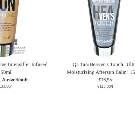
me Intensifier Infused
QL Tan/Heaven's Touch "Ult
150ml
Moisturizing Aftersun Balm" 1
Normaler
—
Ausverkauft
€16,95
tückpreis
pro
Stückpreis
pro
133,00
/
l
€113,00
Preis
/
l