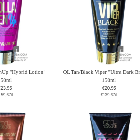
nUp "Hybrid Lotion"
QL Tan/Black Viper "Ultra Dark B
150ml
150ml
Normaler
Normaler
€23,95
€20,95
tückpreis
pro
Stückpreis
pro
159,67
reis
/
l
€139,67
Preis
/
l