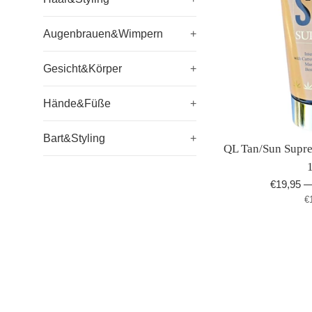
Augenbrauen&Wimpern
+
Gesicht&Körper
+
Hände&Füße
+
Bart&Styling
+
QL Tan/Sun Supre
Normaler
€19,95
S
Preis
€