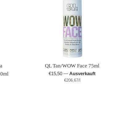
ra
QL Tan/WOW Face 75ml
Normaler
50ml
€15,50
—
Ausverkauft
Stückpreis
pro
Preis
€206,67
/
l