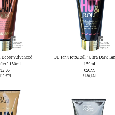
k Boost"Advanced
QL Tan/Hot&Roll "Ultra Dark Ta
ifier" 150ml
150ml
Normaler
Normaler
€17,95
€20,95
tückpreis
pro
Stückpreis
pro
119,67
reis
/
l
€139,67
Preis
/
l