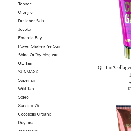
Tahnee
Oranjito
Designer Skin
Joveka
Emerald Bay
Power Shaker/Pre Sun
Shine On"by Megasun"
QL Tan
QL Tan/Collage
SUNMAXX
Supertan
S
Wild Tan
€
P
Soleo
Sunside-75
Cocosolis Organic
Daytona