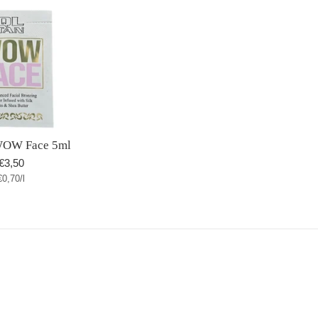
WOW Face 5ml
Normaler
€3,50
Stückpreis
pro
€0,70
Preis
/
l