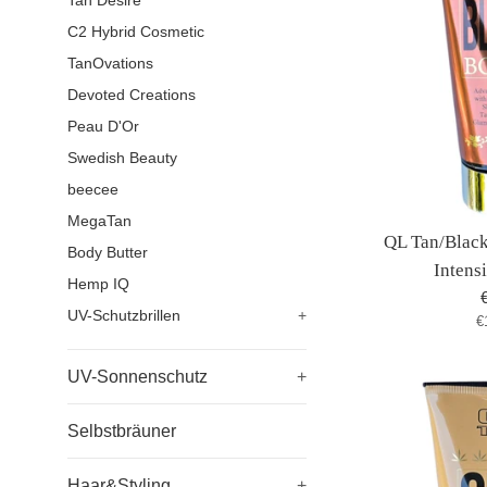
Tan Desire
C2 Hybrid Cosmetic
TanOvations
Devoted Creations
Peau D'Or
Swedish Beauty
beecee
MegaTan
QL Tan/Blac
Body Butter
Intens
Hemp IQ
UV-Schutzbrillen
+
S
€
P
UV-Sonnenschutz
+
Selbstbräuner
Haar&Styling
+