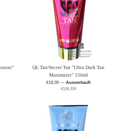
ronzer"
QL Tan/Secret Tan "Ultra Dark Tan
Maximizer" 150ml
Normaler
€18,95
—
Ausverkauft
Stückpreis
pro
Preis
€126,33
/
l