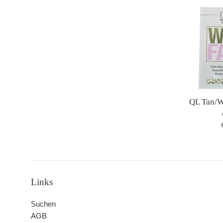
QL Tan/
Links
Suchen
AGB