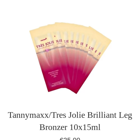
Tannymaxx/Tres Jolie Brilliant Leg
Bronzer 10x15ml
Normaler
€25,00