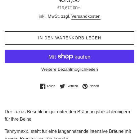
Preis
Stückpreis
pro
€16,67
/
100ml
inkl. MwSt. zzgl.
Versandkosten
IN DEN WARENKORB LEGEN
Weitere Bezahlmöglichkeiten
Auf Facebook teilen
Auf Twitter twittern
Auf Pinterest pinnen
Teilen
Twittern
Pinnen
Der Luxus Beschleuniger unter den Bräunungsbeschleunigern
für ihre Beine.
Tannymaxx, steht für eine langanhaltende,intensive Bräune mit
reinem Bronzer aus Zuckerrohr.