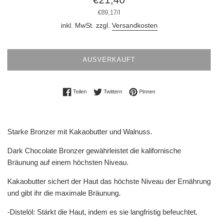
Preis
Stückpreis
pro
€89,17
/
l
inkl. MwSt. zzgl.
Versandkosten
AUSVERKAUFT
Auf Facebook teilen
Auf Twitter twittern
Auf Pinterest pinnen
Teilen
Twittern
Pinnen
Starke Bronzer mit Kakaobutter und Walnuss.
Dark Chocolate Bronzer gewährleistet die kalifornische
Bräunung auf einem höchsten Niveau.
Kakaobutter sichert der Haut das höchste Niveau der Ernährung
und gibt ihr die maximale Bräunung.
-Distelöl: Stärkt die Haut, indem es sie langfristig befeuchtet.