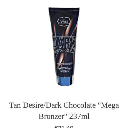
Tan Desire/Dark Chocolate "Mega
Bronzer" 237ml
Normaler
€21,40