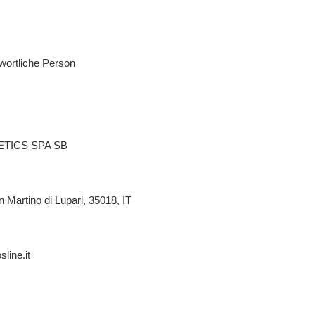
wortliche Person
TICS SPA SB
n Martino di Lupari, 35018, IT
line.it