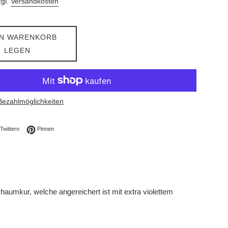
zgl.
Versandkosten
EN WARENKORB
LEGEN
Bezahlmöglichkeiten
ebook teilen
Auf Twitter twittern
Auf Pinterest pinnen
Twittern
Pinnen
haumkur, welche angereichert ist mit extra violettem