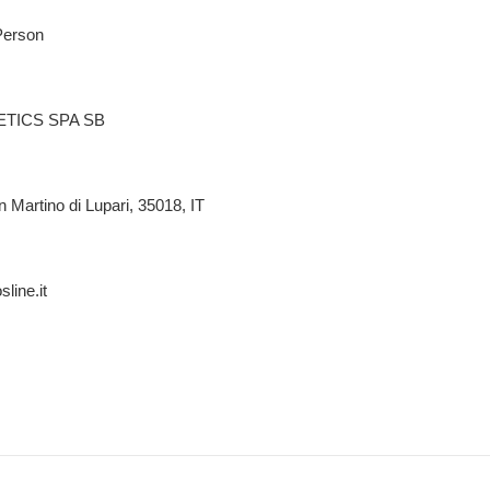
Person
TICS SPA SB
n Martino di Lupari, 35018, IT
line.it