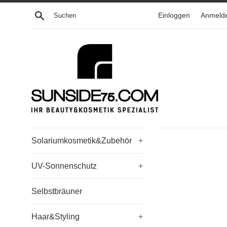
Direkt
Suchen
Einloggen
Anmeld
zum
Inhalt
Solariumkosmetik&Zubehör
+
UV-Sonnenschutz
+
Selbstbräuner
Haar&Styling
+