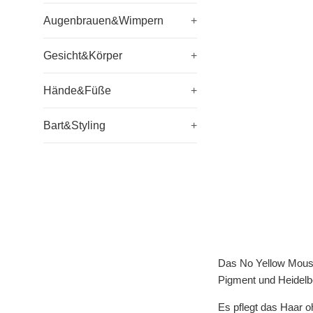
Augenbrauen&Wimpern
+
Gesicht&Körper
+
Hände&Füße
+
Bart&Styling
+
Das No Yellow Mousse
Pigment und Heidelb
Es pflegt das Haar 