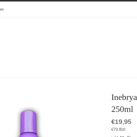
en
Inebry
250ml
Normaler
€19,95
Preis
Stückpreis
pro
€79,80
/
l