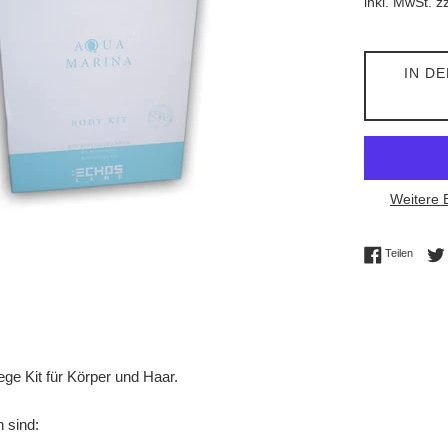
inkl. MwSt. z
IN D
Weitere 
Auf Fac
Teilen
ege Kit für Körper und Haar.
n sind: