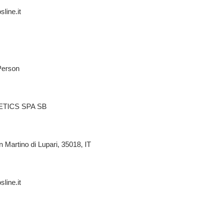
line.it
Person
TICS SPA SB
n Martino di Lupari, 35018, IT
line.it