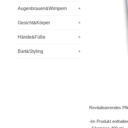
Augenbrauen&Wimpern
+
Gesicht&Körper
+
Hände&Füße
+
Bart&Styling
+
Revitalisierendes Pfl
-Im Produkt enthalte