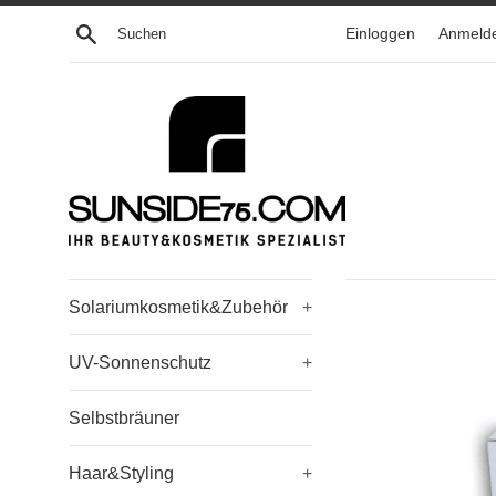
Direkt
Suchen
Einloggen
Anmeld
zum
Inhalt
Solariumkosmetik&Zubehör
+
UV-Sonnenschutz
+
Selbstbräuner
Haar&Styling
+