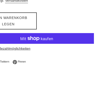
zgl.
Versandkosten
EN WARENKORB
LEGEN
Bezahlmöglichkeiten
ebook teilen
Auf Twitter twittern
Auf Pinterest pinnen
Twittern
Pinnen