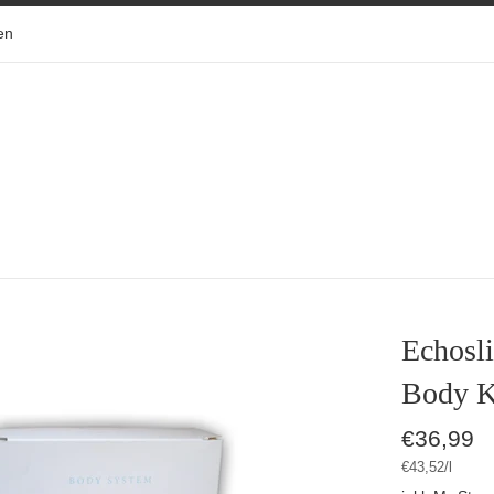
en
Echosli
Body K
Normaler
€36,99
Preis
Stückpreis
pro
€43,52
/
l