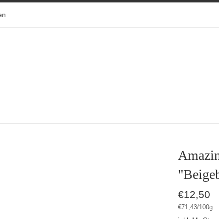
en
Amazin
"Beige
Normaler
€12,50
Preis
Stückpreis
pro
€71,43
/
100g