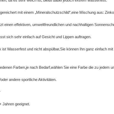
ernen, da es sehr weich ist, bleibt dabei jedoch extrem wasserfest.
gereichert mit einem „Mineralschutzschild“,eine Mischung aus: Zink
zt einen effektiven, umweltfreundlichen und nachhaltigen Sonnenschut
st sich sehr einfach auf Gesicht und Lippen auftragen.
 ist Wasserfest und nicht abspülbar,Sie können Ihn ganz einfach mi
hiedenen Farben,je nach Bedarf,wählen Sie eine Farbe die zu jedem u
oder andere sportliche Aktivitäten.
r
+ Jahren geeignet.