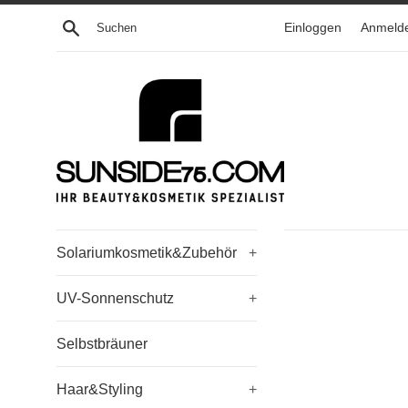
Direkt
Suchen
Einloggen
Anmeld
zum
Inhalt
Solariumkosmetik&Zubehör
+
UV-Sonnenschutz
+
Selbstbräuner
Haar&Styling
+