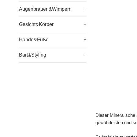
Augenbrauen&Wimpern
+
Gesicht&Körper
+
Hände&Füße
+
Bart&Styling
+
Dieser Mineralische
gewährleisten und seh