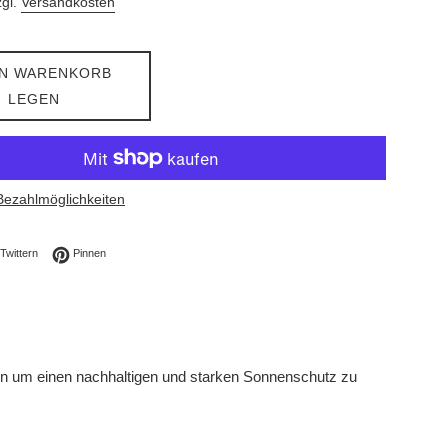
zgl.
Versandkosten
EN WARENKORB
LEGEN
Bezahlmöglichkeiten
ebook teilen
Auf Twitter twittern
Auf Pinterest pinnen
Twittern
Pinnen
en um einen nachhaltigen und starken Sonnenschutz zu