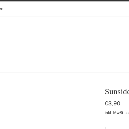
en
Sunsid
Normaler
€3,90
Preis
inkl. MwSt. z