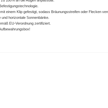
tät zu 100% an die Augen anpassbar.
 Befestigungstechnologie.
d mit einem Klip gefestigt, sodass Bräunungsstreifen oder Flecken v
le und horizontale Sonnenbänke.
emäß EU-Verordnung zertifiziert.
n Aufbewahrungsbox!