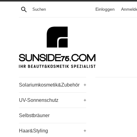
Direkt
Suchen
Einloggen
Anmeld
zum
Inhalt
Solariumkosmetik&Zubehör
+
UV-Sonnenschutz
+
Selbstbräuner
Haar&Styling
+