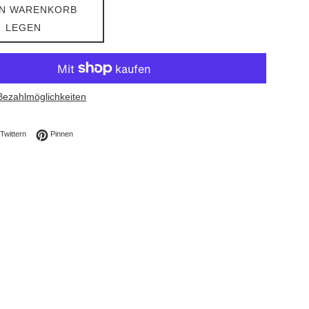
EN WARENKORB
LEGEN
Bezahlmöglichkeiten
ebook teilen
Auf Twitter twittern
Auf Pinterest pinnen
Twittern
Pinnen