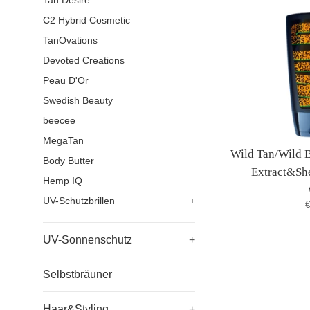
Tan Desire
C2 Hybrid Cosmetic
TanOvations
Devoted Creations
Peau D'Or
Swedish Beauty
beecee
MegaTan
Wild Tan/Wild 
Body Butter
Extract&Sh
Hemp IQ
UV-Schutzbrillen
+
S
€
UV-Sonnenschutz
+
Selbstbräuner
Haar&Styling
+