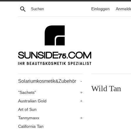
Direkt
Suchen
Einloggen
Anmeld
zum
Inhalt
Solariumkosmetik&Zubehör
-
Wild Tan
"Sachets"
+
Australian Gold
+
Art of Sun
Tannymaxx
+
California Tan