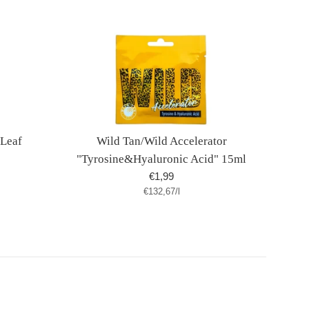
 Leaf
Wild Tan/Wild Accelerator
"Tyrosine&Hyaluronic Acid" 15ml
Normaler
€1,99
Stückpreis
pro
€132,67
Preis
/
l