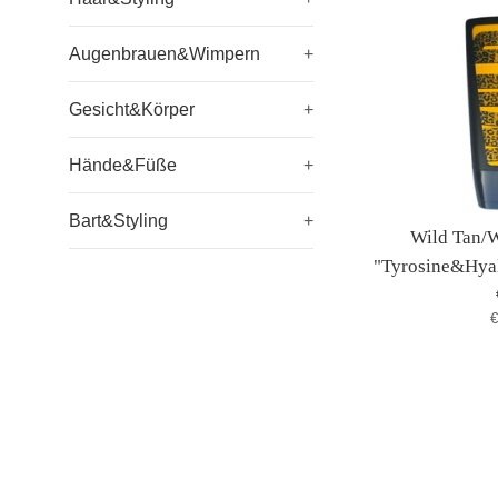
Augenbrauen&Wimpern
+
Gesicht&Körper
+
Hände&Füße
+
Bart&Styling
+
Wild Tan/W
"Tyrosine&Hyal
S
€