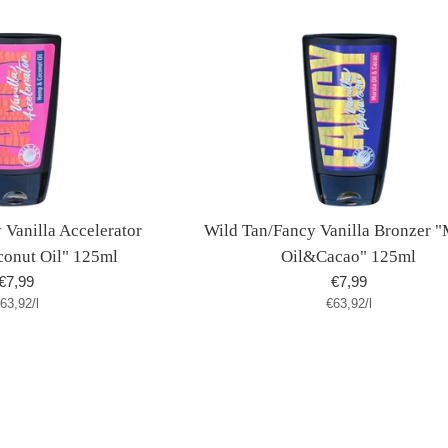
 Vanilla Accelerator
Wild Tan/Fancy Vanilla Bronzer "
nut Oil" 125ml
Oil&Cacao" 125ml
Normaler
Normaler
€7,99
€7,99
tückpreis
pro
Stückpreis
pro
63,92
Preis
/
l
€63,92
Preis
/
l