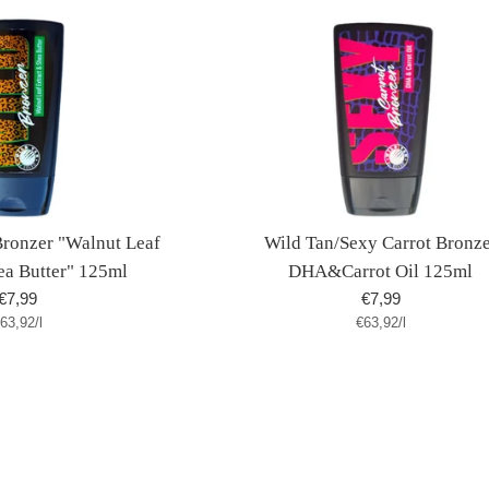
Bronzer "Walnut Leaf
Wild Tan/Sexy Carrot Bronz
ea Butter" 125ml
DHA&Carrot Oil 125ml
Normaler
Normaler
€7,99
€7,99
tückpreis
pro
Stückpreis
pro
63,92
Preis
/
l
€63,92
Preis
/
l