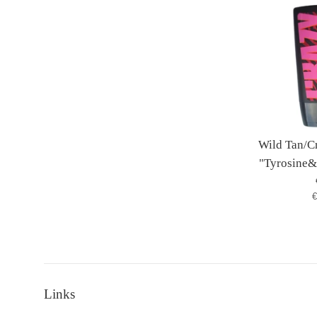
Wild Tan/C
"Tyrosine&
S
€
Links