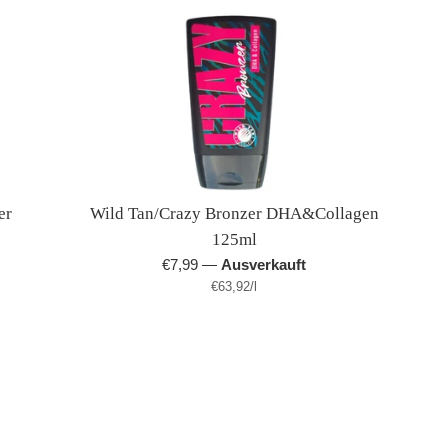
er
Wild Tan/Crazy Bronzer DHA&Collagen
125ml
Normaler
€7,99
—
Ausverkauft
Stückpreis
pro
Preis
€63,92
/
l