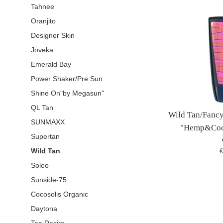
Tahnee
Oranjito
Designer Skin
Joveka
Emerald Bay
Power Shaker/Pre Sun
Shine On"by Megasun"
QL Tan
Wild Tan/Fancy
SUNMAXX
"Hemp&Coco
Supertan
S
Wild Tan
€
Soleo
Sunside-75
Cocosolis Organic
Daytona