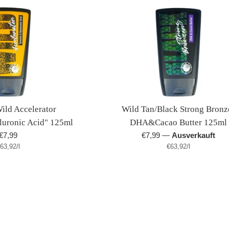
ild Accelerator
Wild Tan/Black Strong Bronz
uronic Acid" 125ml
DHA&Cacao Butter 125ml
Normaler
Normaler
€7,99
€7,99
—
Ausverkauft
tückpreis
pro
Stückpreis
pro
63,92
Preis
/
l
Preis
€63,92
/
l