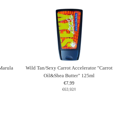
Marula
Wild Tan/Sexy Carrot Accelerator "Carrot
Oil&Shea Butter" 125ml
Normaler
€7,99
Stückpreis
pro
€63,92
Preis
/
l