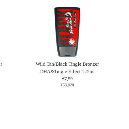
er
Wild Tan/Black Tingle Bronzer
DHA&Tingle Effect 125ml
Normaler
€7,99
Stückpreis
pro
€63,92
Preis
/
l