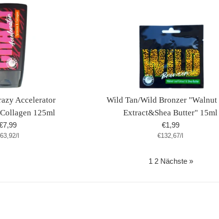
razy Accelerator
Wild Tan/Wild Bronzer "Walnut
Collagen 125ml
Extract&Shea Butter" 15ml
Normaler
Normaler
€7,99
€1,99
tückpreis
pro
Stückpreis
pro
63,92
Preis
/
l
€132,67
Preis
/
l
1
2
Nächste »