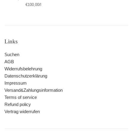
Stückpreis
pro
Preis
€100,00
/
l
Links
Suchen
AGB
Widerrufsbelehrung
Datenschutzerklärung
Impressum
Versand&Zahlungsinformation
Terms of service
Refund policy
Vertrag widerrufen