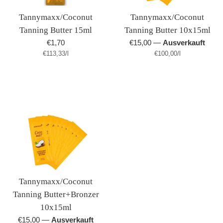
Tannymaxx/Coconut
Tannymaxx/Coconut
Tanning Butter 15ml
Tanning Butter 10x15ml
Normaler
Normaler
€1,70
€15,00
—
Ausverkauft
Stückpreis
pro
Stückpreis
pro
€113,33
Preis
/
l
Preis
€100,00
/
l
Tannymaxx/Coconut
Tanning Butter+Bronzer
10x15ml
Normaler
€15,00
—
Ausverkauft