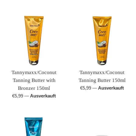
Tannymaxx/Coconut
Tannymaxx/Coconut
Tanning Butter with
Tanning Butter 150ml
Normaler
Bronzer 150ml
€5,99
—
Ausverkauft
Preis
Normaler
€5,99
—
Ausverkauft
Preis