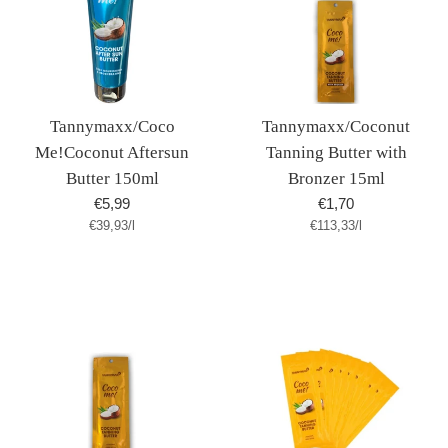
Tannymaxx/Coco
Tannymaxx/Coconut
Me!Coconut Aftersun
Tanning Butter with
Butter 150ml
Bronzer 15ml
Normaler
Normaler
€5,99
€1,70
Stückpreis
pro
Stückpreis
pro
€39,93
Preis
/
l
€113,33
Preis
/
l