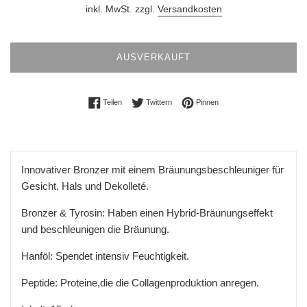
inkl. MwSt. zzgl.
Versandkosten
AUSVERKAUFT
Auf Facebook teilen
Auf Twitter twittern
Auf Pinterest pinnen
Teilen
Twittern
Pinnen
Innovativer Bronzer mit einem Bräunungsbeschleuniger für
Gesicht, Hals und Dekolleté.
Bronzer & Tyrosin: Haben einen Hybrid-Bräunungseffekt
und beschleunigen die Bräunung.
Hanföl: Spendet intensiv Feuchtigkeit.
Peptide: Proteine,die die Collagenproduktion anregen.