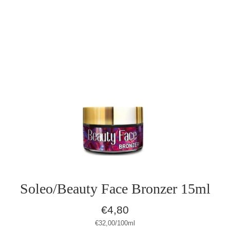
Soleo/Beauty Face Bronzer 15ml
Normaler
€4,80
Preis
Stückpreis
pro
€32,00
/
100ml