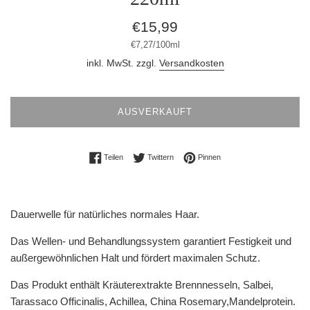
Normaler
€15,99
Preis
Stückpreis
pro
€7,27
/
100ml
inkl. MwSt. zzgl.
Versandkosten
AUSVERKAUFT
Auf Facebook teilen
Auf Twitter twittern
Auf Pinterest pinnen
Teilen
Twittern
Pinnen
Dauerwelle für natürliches normales Haar.
Das Wellen- und Behandlungssystem garantiert Festigkeit und
außergewöhnlichen Halt und fördert maximalen Schutz.
Das Produkt enthält Kräuterextrakte Brennnesseln, Salbei,
Tarassaco Officinalis, Achillea, China Rosemary,Mandelprotein.