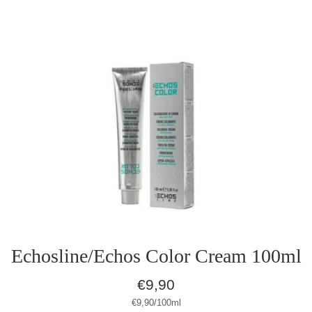
Echosline/Echos Color Cream 100ml
Normaler
€9,90
Preis
Stückpreis
pro
€9,90
/
100ml