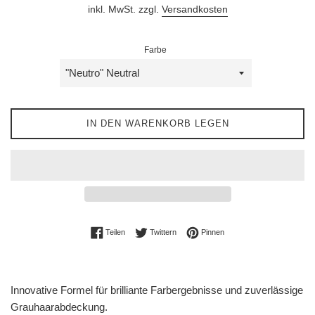
inkl. MwSt. zzgl.
Versandkosten
Farbe
IN DEN WARENKORB LEGEN
Auf Facebook teilen
Auf Twitter twittern
Auf Pinterest pinnen
Teilen
Twittern
Pinnen
Innovative Formel für brilliante Farbergebnisse und zuverlässige
Grauhaarabdeckung.