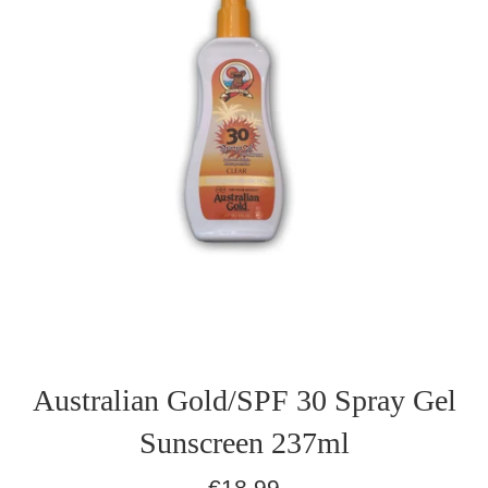
Australian Gold/SPF 30 Spray Gel
Sunscreen 237ml
Normaler
€18,99