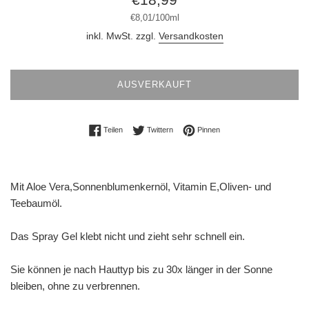
Preis
Stückpreis
pro
€8,01
/
100ml
inkl. MwSt. zzgl.
Versandkosten
AUSVERKAUFT
Auf Facebook teilen
Auf Twitter twittern
Auf Pinterest pinnen
Teilen
Twittern
Pinnen
Mit Aloe Vera,Sonnenblumenkernöl, Vitamin E,Oliven- und
Teebaumöl.
Das Spray Gel klebt nicht und zieht sehr schnell ein.
Sie können je nach Hauttyp bis zu 30x länger in der Sonne
bleiben, ohne zu verbrennen.