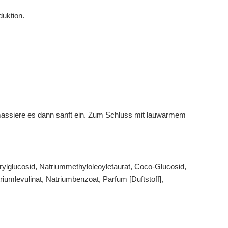
duktion.
massiere es dann sanft ein. Zum Schluss mit lauwarmem
urylglucosid, Natriummethyloleoyletaurat, Coco-Glucosid,
iumlevulinat, Natriumbenzoat, Parfum [Duftstoff],