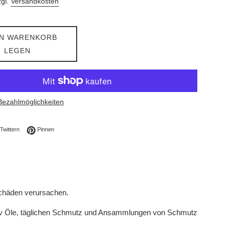
zgl.
Versandkosten
EN WARENKORB
LEGEN
Bezahlmöglichkeiten
ebook teilen
Auf Twitter twittern
Auf Pinterest pinnen
Twittern
Pinnen
Schäden verursachen.
ektiv Öle, täglichen Schmutz und Ansammlungen von Schmutz