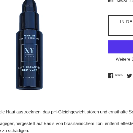
inkl. MwSt. z
IN D
Weitere 
Auf Fac
Teilen
die Haut austrocknen, das pH-Gleichgewicht stören und ernsthafte 
agegen,hergestellt auf Basis von brasilianischem Ton, entfernt eff
e zu schädigen.