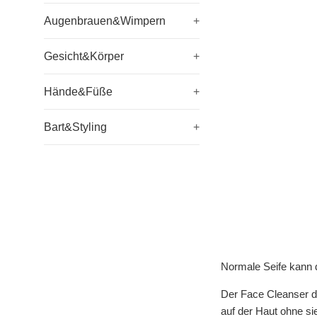
Augenbrauen&Wimpern
+
Gesicht&Körper
+
Hände&Füße
+
Bart&Styling
+
Normale Seife kann 
Der Face Cleanser d
auf der Haut ohne si