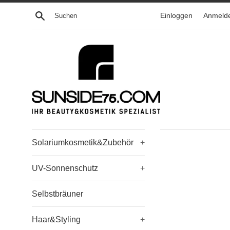
Direkt
Suchen
Einloggen
Anmeld
zum
Inhalt
Solariumkosmetik&Zubehör
+
UV-Sonnenschutz
+
Selbstbräuner
Haar&Styling
+