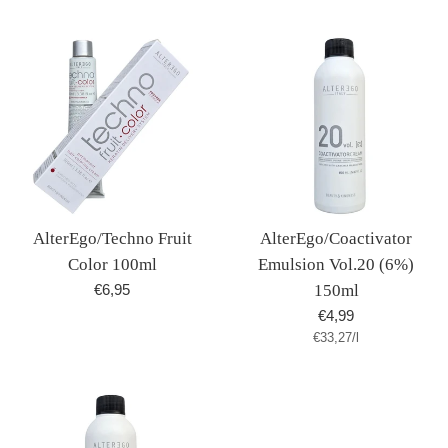
AlterEgo/Techno Fruit
AlterEgo/Coactivator
Color 100ml
Emulsion Vol.20 (6%)
Normaler
€6,95
150ml
Preis
Normaler
€4,99
Stückpreis
pro
€33,27
Preis
/
l