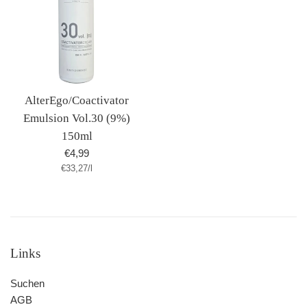
AlterEgo/Coactivator
Emulsion Vol.30 (9%)
150ml
Normaler
€4,99
Stückpreis
pro
€33,27
Preis
/
l
Links
Suchen
AGB