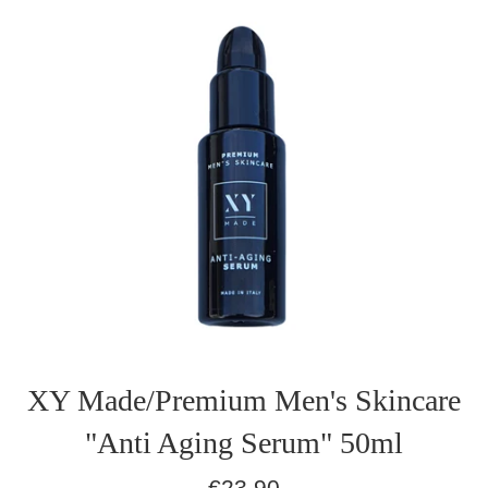
XY Made/Premium Men's Skincare
"Anti Aging Serum" 50ml
Normaler
€23,90