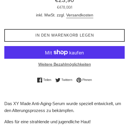
Preis
Stückpreis
pro
€478,00
/
l
inkl. MwSt. zzgl.
Versandkosten
IN DEN WARENKORB LEGEN
Weitere Bezahlmöglichkeiten
Auf Facebook teilen
Auf Twitter twittern
Auf Pinterest pinnen
Teilen
Twittern
Pinnen
Das XY Made Anti-Aging-Serum wurde speziell entwickelt, um
den Alterungsprozess zu bekämpfen.
Alles für eine strahlende und jugendliche Haut!