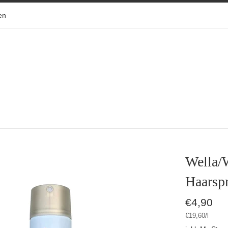
en
Wella/
Haarsp
Normaler
€4,90
Preis
Stückpreis
pro
€19,60
/
l