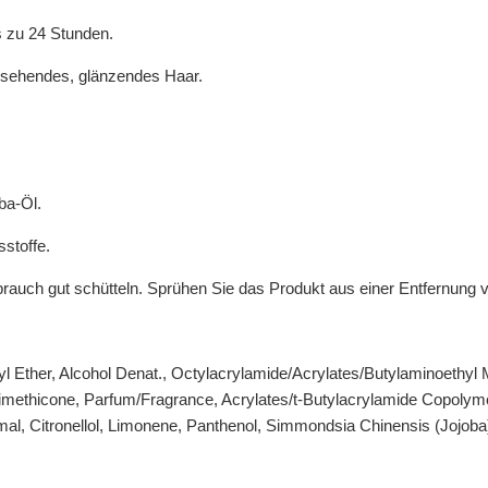
is zu 24 Stunden.
ssehendes, glänzendes Haar.
ba-Öl.
sstoffe.
auch gut schütteln. Sprühen Sie das Produkt aus einer Entfernung 
hyl Ether, Alcohol Denat., Octylacrylamide/Acrylates/Butylaminoeth
ethicone, Parfum/Fragrance, Acrylates/t-Butylacrylamide Copolymer,
mal, Citronellol, Limonene, Panthenol, Simmondsia Chinensis (Jojoba)