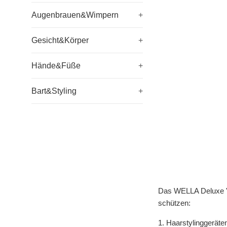
Augenbrauen&Wimpern
+
Gesicht&Körper
+
Hände&Füße
+
Bart&Styling
+
Das WELLA Deluxe "G
schützen:
1. Haarstylinggeräte