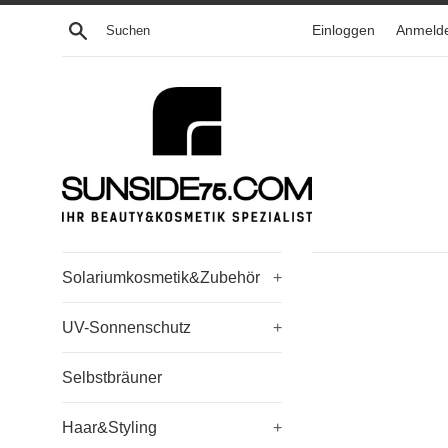
Direkt
Suchen
Einloggen
Anmeld
zum
Inhalt
Solariumkosmetik&Zubehör
+
UV-Sonnenschutz
+
Selbstbräuner
Haar&Styling
+