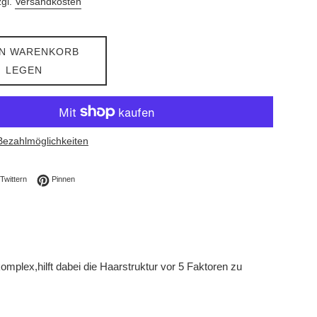
zgl.
Versandkosten
EN WARENKORB
LEGEN
Bezahlmöglichkeiten
ebook teilen
Auf Twitter twittern
Auf Pinterest pinnen
Twittern
Pinnen
lex,hilft dabei die Haarstruktur vor 5 Faktoren zu