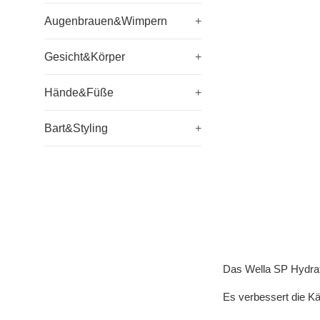
Augenbrauen&Wimpern
+
Gesicht&Körper
+
Hände&Füße
+
Bart&Styling
+
Das Wella SP Hydrat
Es verbessert die K