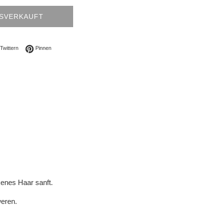
SVERKAUFT
ebook teilen
Auf Twitter twittern
Auf Pinterest pinnen
Twittern
Pinnen
kenes Haar sanft.
weren.