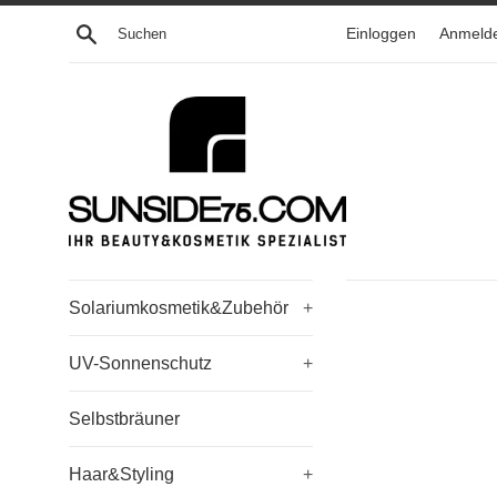
Direkt
Suchen
Einloggen
Anmeld
zum
Inhalt
Solariumkosmetik&Zubehör
+
UV-Sonnenschutz
+
Selbstbräuner
Haar&Styling
+