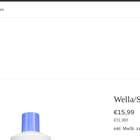
en
Wella/
Normaler
€15,99
Preis
Stückpreis
pro
€31,98
/
l
inkl. MwSt. z