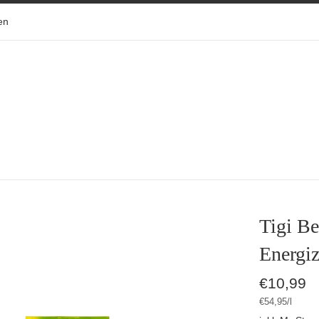
en
Tigi B
Energiz
Normaler
€10,99
Preis
Stückpreis
pro
€54,95
/
l