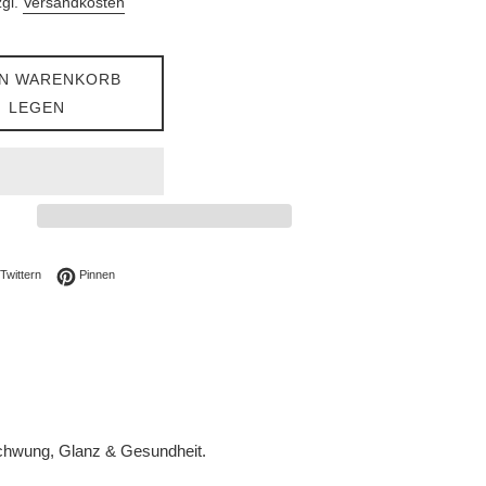
zgl.
Versandkosten
EN WARENKORB
LEGEN
ebook teilen
Auf Twitter twittern
Auf Pinterest pinnen
Twittern
Pinnen
Schwung, Glanz & Gesundheit.