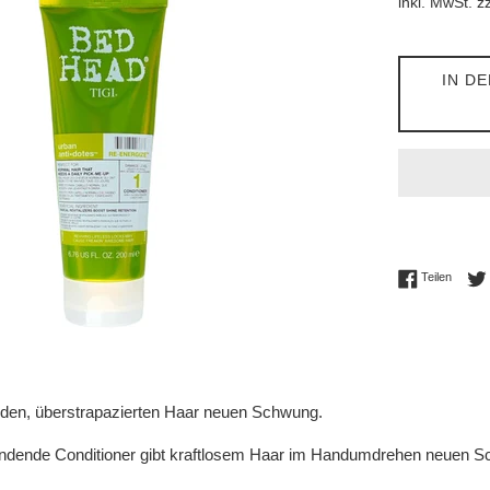
inkl. MwSt. z
IN D
Auf Fac
Teilen
den, überstrapazierten Haar neuen Schwung.
endende Conditioner gibt kraftlosem Haar im Handumdrehen neuen 