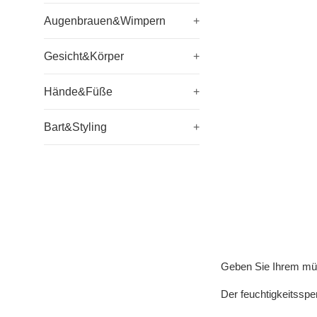
Augenbrauen&Wimpern
+
Gesicht&Körper
+
Hände&Füße
+
Bart&Styling
+
Geben Sie Ihrem mü
Der feuchtigkeitssp