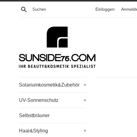
Direkt
Suchen
Einloggen
Anmeld
zum
Inhalt
Solariumkosmetik&Zubehör
+
UV-Sonnenschutz
+
Selbstbräuner
Haar&Styling
+