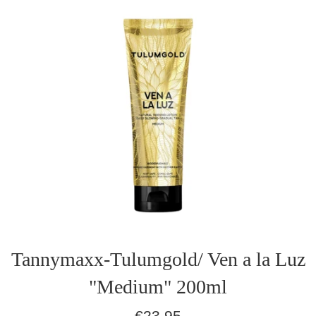
Tannymaxx-Tulumgold/ Ven a la Luz
"Medium" 200ml
Normaler
€23,95