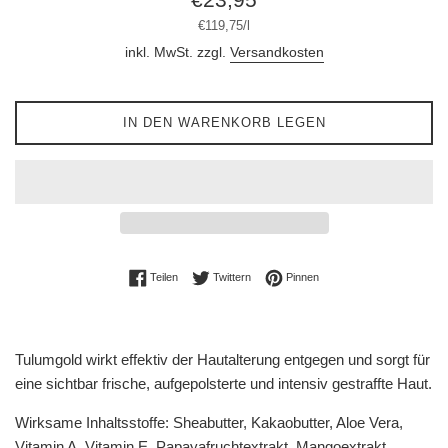
Preis
Stückpreis
pro
€119,75
/
l
inkl. MwSt. zzgl.
Versandkosten
IN DEN WARENKORB LEGEN
Auf Facebook teilen
Auf Twitter twittern
Auf Pinterest pinnen
Teilen
Twittern
Pinnen
Tulumgold wirkt effektiv der Hautalterung entgegen und sorgt für
eine sichtbar frische, aufgepolsterte und intensiv gestraffte Haut.
Wirksame Inhaltsstoffe: Sheabutter, Kakaobutter, Aloe Vera,
Vitamin A, Vitamin E, Papayafruchtextrakt, Mangoextrakt,