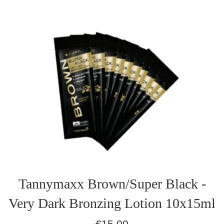
Tannymaxx Brown/Super Black -
Very Dark Bronzing Lotion 10x15ml
Normaler
€15,00