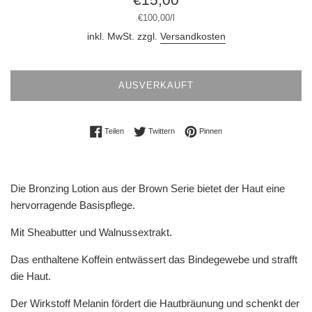
Preis
Stückpreis
pro
€100,00
/
l
inkl. MwSt. zzgl.
Versandkosten
AUSVERKAUFT
Auf Facebook teilen
Auf Twitter twittern
Auf Pinterest pinnen
Teilen
Twittern
Pinnen
Die Bronzing Lotion aus der Brown Serie bietet der Haut eine
hervorragende Basispflege.
Mit Sheabutter und Walnussextrakt.
Das enthaltene Koffein entwässert das Bindegewebe und strafft
die Haut.
Der Wirkstoff Melanin fördert die Hautbräunung und schenkt der