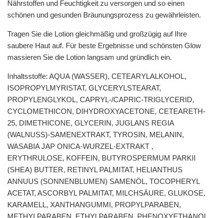
Nährstoffen und Feuchtigkeit zu versorgen und so einen
schönen und gesunden Bräunungsprozess zu gewährleisten.
Tragen Sie die Lotion gleichmäßig und großzügig auf Ihre
saubere Haut auf. Für beste Ergebnisse und schönsten Glow
massieren Sie die Lotion langsam und gründlich ein.
Inhaltsstoffe: AQUA (WASSER), CETEARYLALKOHOL,
ISOPROPYLMYRISTAT, GLYCERYLSTEARAT,
PROPYLENGLYKOL, CAPRYL-/CAPRIC-TRIGLYCERID,
CYCLOMETHICON, DIHYDROXYACETONE, CETEARETH-
25, DIMETHICONE, GLYCERIN, JUGLANS REGIA
(WALNUSS)-SAMENEXTRAKT, TYROSIN, MELANIN,
WASABIA JAP ONICA-WURZEL-EXTRAKT ,
ERYTHRULOSE, KOFFEIN, BUTYROSPERMUM PARKII
(SHEA) BUTTER, RETINYL PALMITAT, HELIANTHUS
ANNUUS (SONNENBLUMEN) SAMENÖL, TOCOPHERYL
ACETAT, ASCORBYL PALMITAT, MILCHSÄURE, GLUKOSE,
KARAMELL, XANTHANGUMMI, PROPYLPARABEN,
METHYLPARABEN, ETHYLPARABEN, PHENOXYETHANOL,