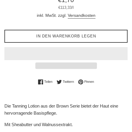
Preis
Stückpreis
pro
€113,33
/
l
inkl. MwSt. zzgl.
Versandkosten
IN DEN WARENKORB LEGEN
Auf Facebook teilen
Auf Twitter twittern
Auf Pinterest pinnen
Teilen
Twittern
Pinnen
Die Tanning Lotion aus der Brown Serie bietet der Haut eine
hervorragende Basispflege.
Mit Sheabutter und Walnussextrakt.