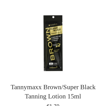
Tannymaxx Brown/Super Black
Tanning Lotion 15ml
Normaler
€1,70