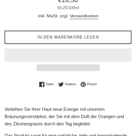
Preis
Stückpreis
pro
€9,25
/
100ml
inkl. MwSt. zzgl.
Versandkosten
IN DEN WARENKORB LEGEN
Auf Facebook teilen
Auf Twitter twittern
Auf Pinterest pinnen
Teilen
Twittern
Pinnen
Verleihen Sie Ihrer Haut neue Energie mit unserem
Bräunungsverstärker, der Sie mit dem Duft der Orangen und
des Zitronengrases durch den Tag begleitet.
Das Produkt sorgt für eine natürliche, tiefe und langanhaltende