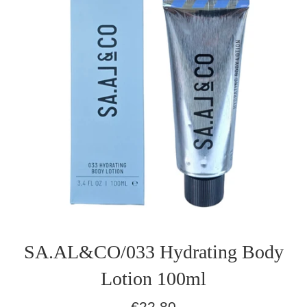
SA.AL&CO/033 Hydrating Body
Lotion 100ml
Normaler
€22,80