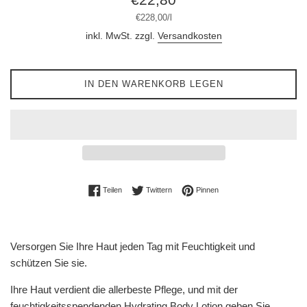
Preis
Stückpreis
pro
€228,00
/
l
inkl. MwSt. zzgl.
Versandkosten
IN DEN WARENKORB LEGEN
Auf Facebook teilen
Auf Twitter twittern
Auf Pinterest pinnen
Teilen
Twittern
Pinnen
Versorgen Sie Ihre Haut jeden Tag mit Feuchtigkeit und
schützen Sie sie.
Ihre Haut verdient die allerbeste Pflege, und mit der
feuchtigkeitsspendenden Hydrating Body Lotion geben Sie