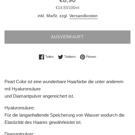
Preis
Stückpreis
pro
€14,83
/
100ml
inkl. MwSt. zzgl.
Versandkosten
AUSVERKAUFT
Auf Facebook teilen
Auf Twitter twittern
Auf Pinterest pinnen
Teilen
Twittern
Pinnen
Pearl Color ist eine wunderbare Haarfarbe die unter anderem
mit Hyaluronsäure
und Diamantpulver angereichert ist.
Hyaluronsäure:
Für die langanhaltende Speicherung von Wasser wodurch die
Elastizität des Haares gewährleistet ist.
Diamantpulver: