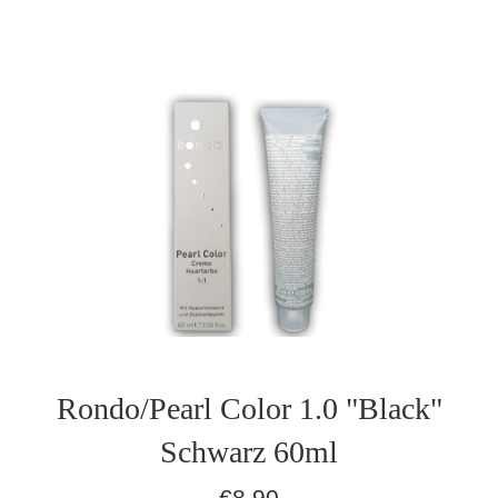
Rondo/Pearl Color 1.0 "Black"
Schwarz 60ml
Normaler
€8,90