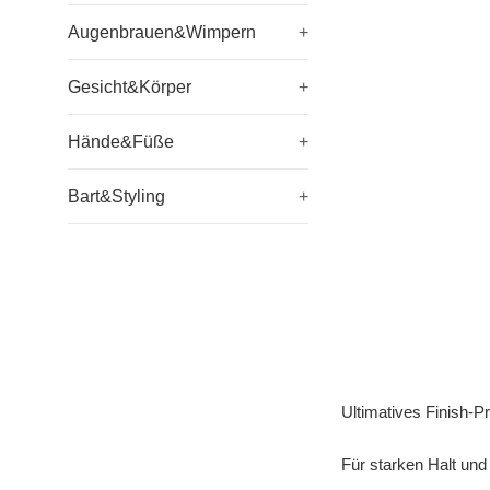
Augenbrauen&Wimpern
+
Gesicht&Körper
+
Hände&Füße
+
Bart&Styling
+
Ultimatives Finish-Pr
Für starken Halt un