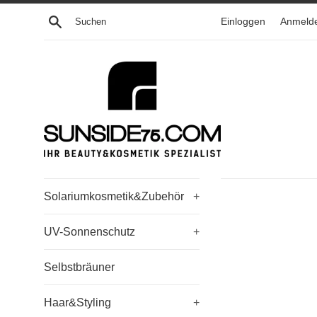
Direkt
Suchen
Einloggen
Anmeld
zum
Inhalt
Solariumkosmetik&Zubehör
+
UV-Sonnenschutz
+
Selbstbräuner
Haar&Styling
+