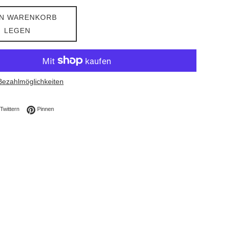
EN WARENKORB
LEGEN
Bezahlmöglichkeiten
ebook teilen
Auf Twitter twittern
Auf Pinterest pinnen
Twittern
Pinnen