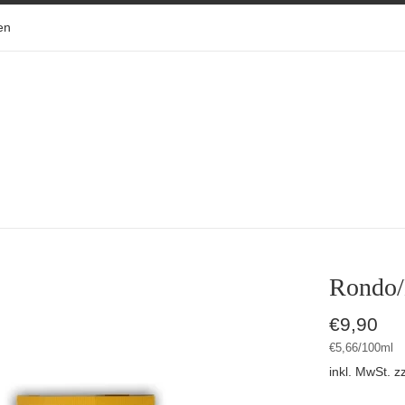
en
Rondo/
Normaler
€9,90
Preis
Stückpreis
pro
€5,66
/
100ml
inkl. MwSt. z