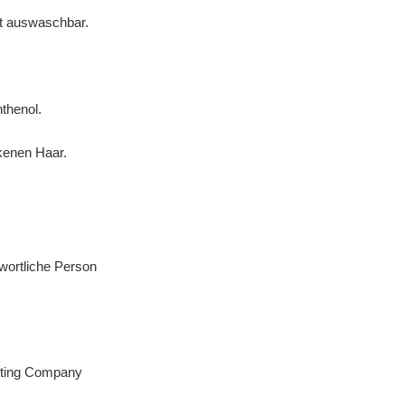
cht auswaschbar.
nthenol.
kenen Haar.
wortliche Person
eting Company