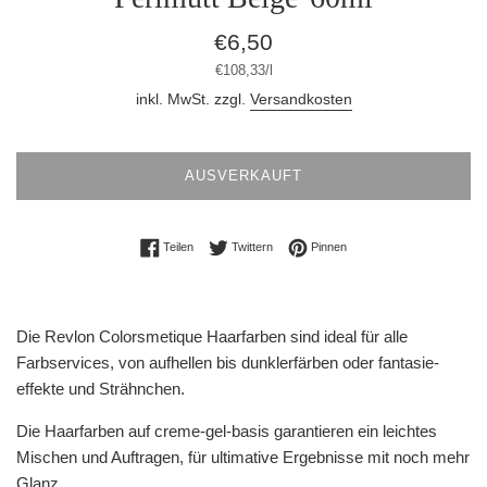
Normaler
€6,50
Preis
Stückpreis
pro
€108,33
/
l
inkl. MwSt. zzgl.
Versandkosten
AUSVERKAUFT
Auf Facebook teilen
Auf Twitter twittern
Auf Pinterest pinnen
Teilen
Twittern
Pinnen
Die Revlon Colorsmetique Haarfarben sind ideal für alle
Farbservices, von aufhellen bis dunklerfärben oder fantasie-
effekte und Strähnchen.
Die Haarfarben auf creme-gel-basis garantieren ein leichtes
Mischen und Auftragen, für ultimative Ergebnisse mit noch mehr
Glanz.