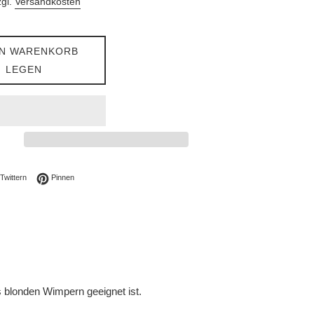
zgl.
Versandkosten
EN WARENKORB
LEGEN
ebook teilen
Auf Twitter twittern
Auf Pinterest pinnen
Twittern
Pinnen
is blonden Wimpern geeignet ist.