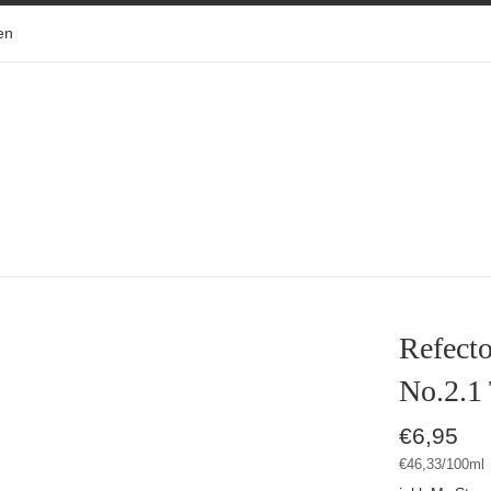
en
Refect
No.2.1 
Normaler
€6,95
Preis
Stückpreis
pro
€46,33
/
100ml