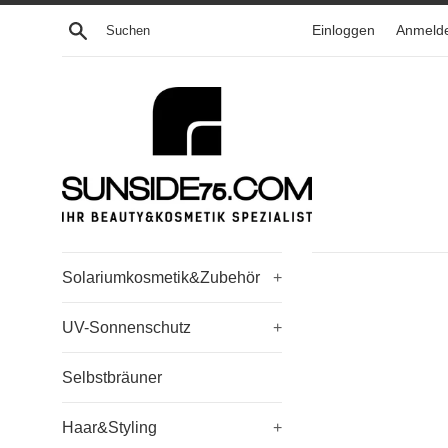
Direkt
Suchen
Einloggen
Anmeld
zum
Inhalt
Solariumkosmetik&Zubehör
+
UV-Sonnenschutz
+
Selbstbräuner
Haar&Styling
+