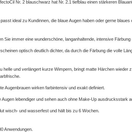
ctoCil Nr. 2 blauschwarz hat Nr. 2.1 tiefblau einen stärkeren Blauant
passt ideal zu Kundinnen, die blaue Augen haben oder gerne blaues 
elen Sie immer eine wunderschöne, langanhaltende, intensive Färbun
cheinen optisch deutlich dichter, da durch die Färbung die volle L
zu helle und verlängert kurze Wimpern, bringt matte Härchen wieder
rbfrische.
te Augenbrauen wirken farbintensiv und exakt definiert.
e Augen lebendiger und sehen auch ohne Make-Up ausdrucksstark a
lut wisch- und wasserfest und hält bis zu 6 Wochen.
 30 Anwendungen.