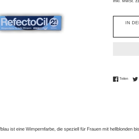
inkl. MwSt. z
IN D
Auf Fac
Teilen
efblau ist eine Wimpernfarbe, die speziell für Frauen mit hellblonden b