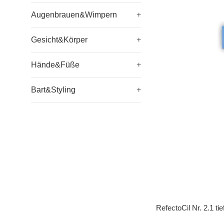
Augenbrauen&Wimpern
+
Gesicht&Körper
+
Hände&Füße
+
Bart&Styling
+
RefectoCil Nr. 2.1 ti