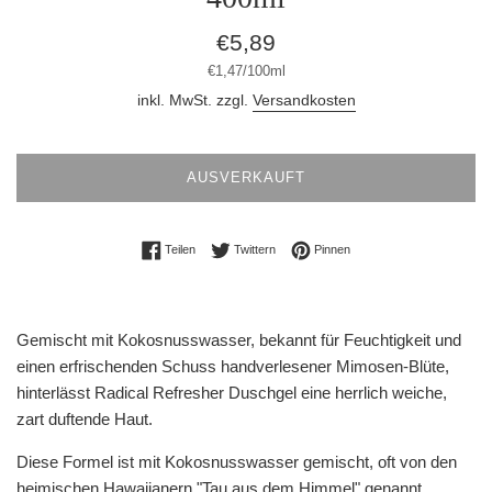
Normaler
€5,89
Preis
Stückpreis
pro
€1,47
/
100ml
inkl. MwSt. zzgl.
Versandkosten
AUSVERKAUFT
Auf Facebook teilen
Auf Twitter twittern
Auf Pinterest pinnen
Teilen
Twittern
Pinnen
Gemischt mit Kokosnusswasser, bekannt für Feuchtigkeit und
einen erfrischenden Schuss handverlesener Mimosen-Blüte,
hinterlässt Radical Refresher Duschgel eine herrlich weiche,
zart duftende Haut.
Diese Formel ist mit Kokosnusswasser gemischt, oft von den
heimischen Hawaiianern "Tau aus dem Himmel" genannt.