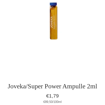
Joveka/Super Power Ampulle 2ml
Normaler
€1,79
Preis
Stückpreis
pro
€89,50
/
100ml