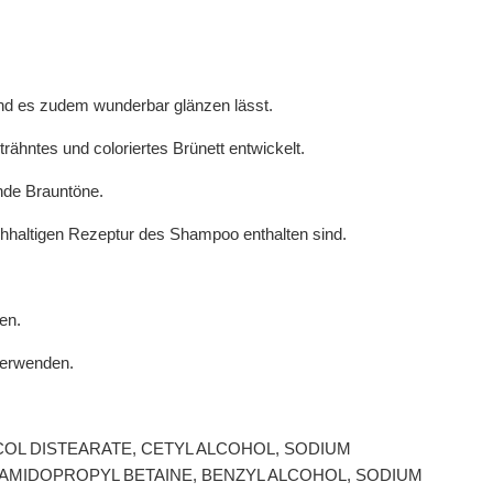
und es zudem wunderbar glänzen lässt.
rähntes und coloriertes Brünett entwickelt.
ende Brauntöne.
chhaltigen Rezeptur des Shampoo enthalten sind.
en.
 verwenden.
LYCOL DISTEARATE, CETYL ALCOHOL, SODIUM
OCAMIDOPROPYL BETAINE, BENZYL ALCOHOL, SODIUM