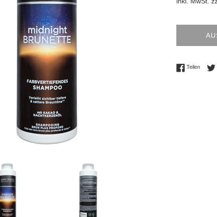
inkl. MwSt. z
AU
Auf Fac
Teilen