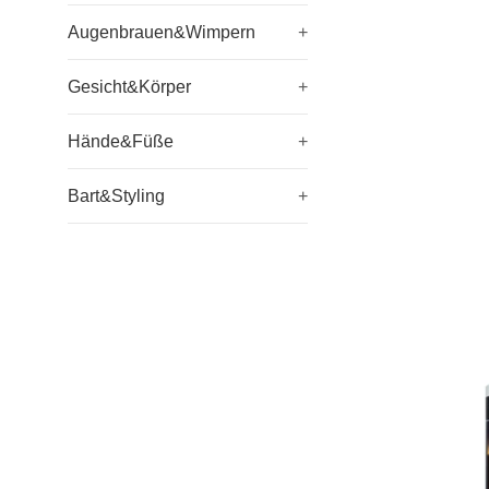
Augenbrauen&Wimpern
+
Gesicht&Körper
+
Hände&Füße
+
Bart&Styling
+