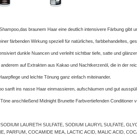
s Shampoo,das braunem Haar eine deutlich intensivere Färbung gibt 
ner färbenden Wirkung speziell für natürliches, farbbehandeltes, gest
ensiviert dunkle Nuancen und verleiht sichtbar tiefe, satte und glänz
 anderem auf Extrakten aus Kakao und Nachtkerzenöl, die in der rei
aarpflege und leichte Tönung ganz einfach miteinander.
 sanft ins nasse Haar einmassieren, aufschäumen und gut ausspül
e Töne anschließend Midnight Brunette Farbvertiefenden Conditioner
QUA, SODIUM LAURETH SULFATE, SODIUM LAURYL SULFATE, G
NE, PARFUM, COCAMIDE MEA, LACTIC ACID, MALIC ACID, C