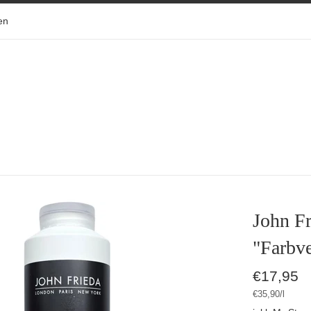
en
John Fr
"Farbv
Normaler
€17,95
Preis
Stückpreis
pro
€35,90
/
l