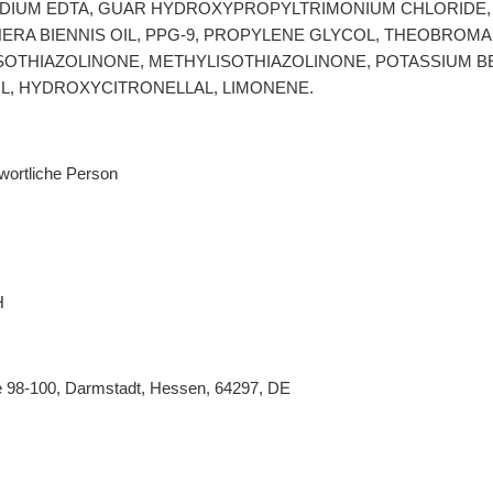
DIUM EDTA, GUAR HYDROXYPROPYLTRIMONIUM CHLORIDE, ACI
ERA BIENNIS OIL, PPG-9, PROPYLENE GLYCOL, THEOBROM
OTHIAZOLINONE, METHYLISOTHIAZOLINONE, POTASSIUM B
, HYDROXYCITRONELLAL, LIMONENE.
wortliche Person
H
e 98-100, Darmstadt, Hessen, 64297, DE