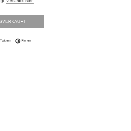
zgl.
Versandkosten
SVERKAUFT
ebook teilen
Auf Twitter twittern
Auf Pinterest pinnen
Twittern
Pinnen