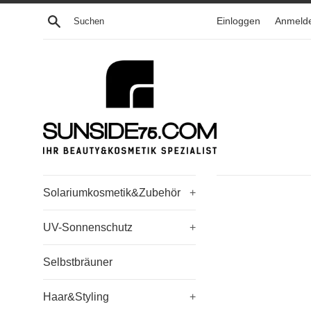
Direkt
Suchen
Einloggen
Anmeld
zum
Inhalt
Solariumkosmetik&Zubehör
+
UV-Sonnenschutz
+
Selbstbräuner
Haar&Styling
+