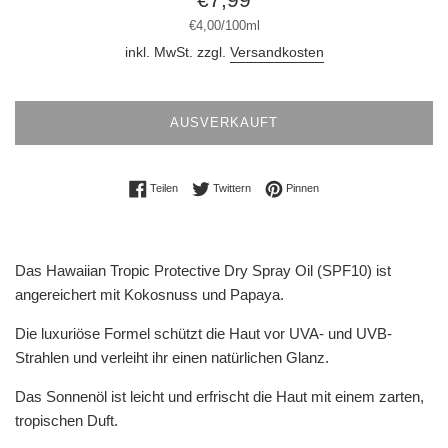
Preis
Stückpreis
pro
€4,00
/
100ml
inkl. MwSt. zzgl.
Versandkosten
AUSVERKAUFT
Auf Facebook teilen
Auf Twitter twittern
Auf Pinterest pinnen
Teilen
Twittern
Pinnen
Das Hawaiian Tropic Protective Dry Spray Oil (SPF10) ist
angereichert mit Kokosnuss und Papaya.
Die luxuriöse Formel schützt die Haut vor UVA- und UVB-
Strahlen und verleiht ihr einen natürlichen Glanz.
Das Sonnenöl ist leicht und erfrischt die Haut mit einem zarten,
tropischen Duft.