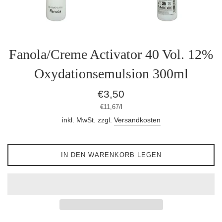
Fanola/Creme Activator 40 Vol. 12%
Oxydationsemulsion 300ml
Normaler
€3,50
Preis
Stückpreis
pro
€11,67
/
l
inkl. MwSt. zzgl.
Versandkosten
IN DEN WARENKORB LEGEN