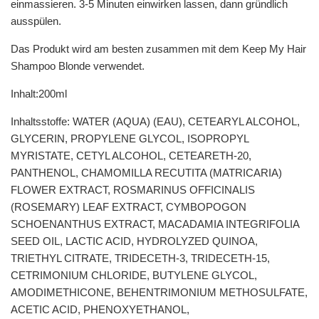
einmassieren. 3-5 Minuten einwirken lassen, dann gründlich
ausspülen.
Das Produkt wird am besten zusammen mit dem Keep My Hair
Shampoo Blonde verwendet.
Inhalt:200ml
Inhaltsstoffe: WATER (AQUA) (EAU), CETEARYL ALCOHOL,
GLYCERIN, PROPYLENE GLYCOL, ISOPROPYL
MYRISTATE, CETYL ALCOHOL, CETEARETH-20,
PANTHENOL, CHAMOMILLA RECUTITA (MATRICARIA)
FLOWER EXTRACT, ROSMARINUS OFFICINALIS
(ROSEMARY) LEAF EXTRACT, CYMBOPOGON
SCHOENANTHUS EXTRACT, MACADAMIA INTEGRIFOLIA
SEED OIL, LACTIC ACID, HYDROLYZED QUINOA,
TRIETHYL CITRATE, TRIDECETH-3, TRIDECETH-15,
CETRIMONIUM CHLORIDE, BUTYLENE GLYCOL,
AMODIMETHICONE, BEHENTRIMONIUM METHOSULFATE,
ACETIC ACID, PHENOXYETHANOL,