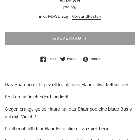
Preis
Stückpreis
pro
€79,98
/
l
inkl. MwSt. zzgl.
Versandkosten
AUSVERKAUFT
Auf Facebook teilen
Auf Twitter twittern
Auf Pinterest pinnen
Teilen
Twittern
Pinnen
Das Shampoo ist speziell für blondes Haar entwickelt worden.
Egal ob natürlich oder blondiert!
Gegen orange-gelbe Haare hat das Shampoo eine blaue Basis
mit ext. Violet 2.
Panthenol hilft dem Haar Feuchtigkeit zu speichern