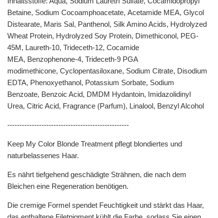
Inhaltsstoffe: Aqua, Sodium Laureth Sulfate, Cocamidopropyl
Betaine, Sodium Cocoamphoacetate, Acetamide MEA, Glycol
Distearate, Maris Sal, Panthenol, Silk Amino Acids, Hydrolyzed
Wheat Protein, Hydrolyzed Soy Protein, Dimethiconol, PEG-
45M, Laureth-10, Trideceth-12, Cocamide
MEA, Benzophenone-4, Trideceth-9 PGA
modimethicone, Cyclopentasiloxane, Sodium Citrate, Disodium
EDTA, Phenoxyethanol, Potassium Sorbate, Sodium
Benzoate, Benzoic Acid, DMDM Hydantoin, Imidazolidinyl
Urea, Citric Acid, Fragrance (Parfum), Linalool, Benzyl Alcohol
--------------------------------------------------
Keep My Color Blonde Treatment pflegt blondiertes und
naturbelassenes Haar.
Es nährt tiefgehend geschädigte Strähnen, die nach dem
Bleichen eine Regeneration benötigen.
Die cremige Formel spendet Feuchtigkeit und stärkt das Haar,
das enthaltene Filetpigment kühlt die Farbe, sodass Sie einen