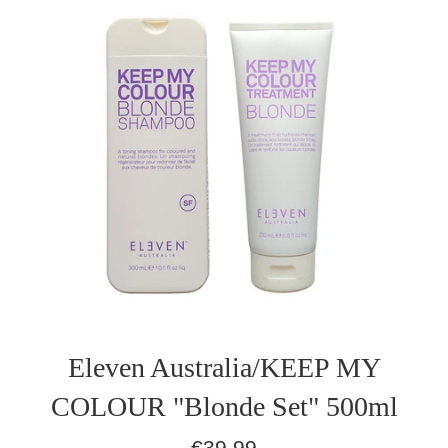
Eleven Australia/KEEP MY
COLOUR "Blonde Set" 500ml
Normaler
€39,99