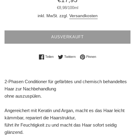
Preis
Stückpreis
pro
€8,98
/
100ml
inkl. MwSt. zzgl.
Versandkosten
AUSVERKAUFT
Auf Facebook teilen
Auf Twitter twittern
Auf Pinterest pinnen
Teilen
Twittern
Pinnen
2-Phasen Conditioner für gefärbtes und chemisch behandeltes
Haar zur Nachbehandlung
ohne auszuspülen.
Angereichert mit Keratin und Argan, macht es das Haar leicht
kämmbar, repariert die Haarstruktur,
führt ihr Feuchtigkeit zu und macht das Haar sofort seidig
glänzend.