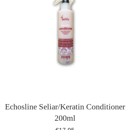
Echosline Seliar/Keratin Conditioner
200ml
Normaler
€17,95