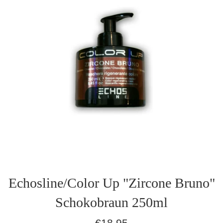
Echosline/Color Up "Zircone Bruno"
Schokobraun 250ml
Normaler
€18,95