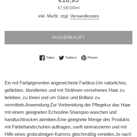
Preis
Stückpreis
pro
€7,58
/
100ml
inkl. MwSt. zzgl.
Versandkosten
AUSVERKAUFT
Auf Facebook teilen
Auf Twitter twittern
Auf Pinterest pinnen
Teilen
Twittern
Pinnen
Ein mit Farbpigmenten angereicherte Farbkur.
Um natürliches,
gefärbtes, blondiertes und mit Strähnen versehenes Haar zu
beleben, zu tönen und um Glanz und Brillanz zu
vermitteln.
Anwendung:
Zur Vorbereitung der Pflegekur das Haar
mit einem geeigneten Echosline-Shampoo waschen und
handtuchtrocken abreiben.
Eine geeignete Menge des Produkts
mit Färbehandschuhen auftragen, sanft einmassieren und mit
Hilfe eines grobzahnigen Kamms gleichmäßig verteilen.
Je nach