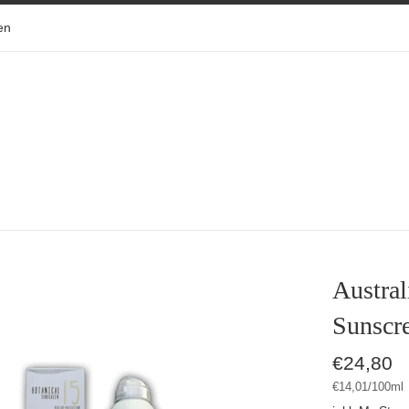
en
Austral
Sunscr
Normaler
€24,80
Preis
Stückpreis
pro
€14,01
/
100ml