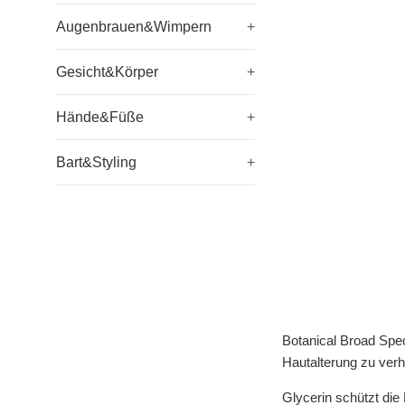
Augenbrauen&Wimpern
+
Gesicht&Körper
+
Hände&Füße
+
Bart&Styling
+
Botanical Broad Spe
Hautalterung zu verh
Glycerin schützt die