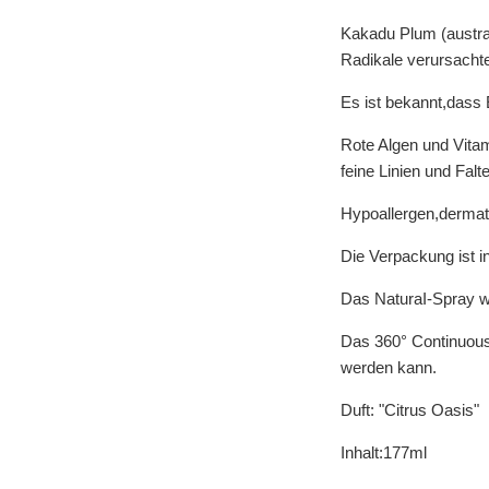
Kakadu Plum (austra
Radikale verursacht
Es ist bekannt,dass 
Rote Algen und Vita
feine Linien und Fal
Hypoallergen,dermato
Die Verpackung ist i
Das NaturaI-Spray wu
Das 360° Continuous
werden kann.
Duft: "Citrus Oasis"
Inhalt:177ml