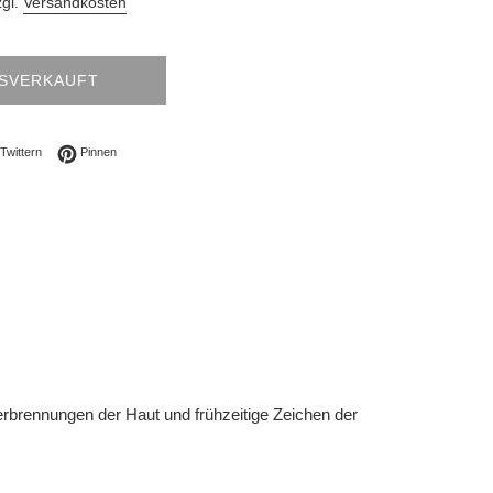
zgl.
Versandkosten
SVERKAUFT
ebook teilen
Auf Twitter twittern
Auf Pinterest pinnen
Twittern
Pinnen
rbrennungen der Haut und frühzeitige Zeichen der