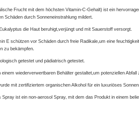
lische Frucht mit dem höchsten Vitamin-C-Gehalt) ist ein hervorrag
en Schäden durch Sonneneinstrahlung mildert.
Eukalyptus die Haut beruhigt,verjüngt und mit Sauerstoff versorgt.
min E schützen vor Schäden durch freie Radikale,um eine feuchtigk
ten zu bekämpfen.
logisch getestet und pädiatrisch getestet.
n einem wiederverwertbaren Behälter gestaltet,um potenziellen Abfall
rde mit zertifiziertem organischen Alkohol für ein luxuriöses Sonnens
 Spray ist ein non-aerosol Spray, mit dem das Produkt in einem bel