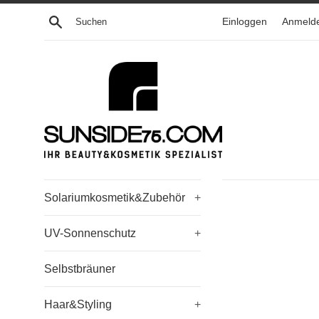
Direkt
Suchen
Einloggen
Anmeld
zum
Inhalt
Solariumkosmetik&Zubehör
+
UV-Sonnenschutz
+
Selbstbräuner
Haar&Styling
+