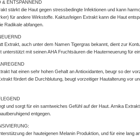
 & ENTSPANNEND
kt stärkt die Haut gegen stressbedingte Infektionen und kann harmon
ker) für andere Wirkstoffe. Kaktusfeigen Extrakt kann die Haut entspa
eie Radikale abfangen.
NEUERND
latt Extrakt, auch unter dem Namen Tigergras bekannt, dient zur Kont
t unterstützt mit seinen AHA Fruchtsäuren die Hauterneuerung für eine
 ANREGEND
rakt hat einen sehr hohen Gehalt an Antioxidanten, beugr so der vorzeit
xtrakt fördert die Durchblutung, beugt vorzeitiger Hautalterung vor u
FLEGEND
gt und sorgt für ein samtweiches Gefühl auf der Haut. Arnika Extrakt 
hautberuhigend entgegen.
SIVIERUNG:
erstützung der hauteigenen Melanin Produktion, und für eine lang an