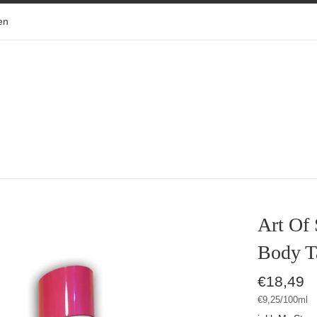
en
Art Of
Body T
Normaler
€18,49
Preis
Stückpreis
pro
€9,25
/
100ml