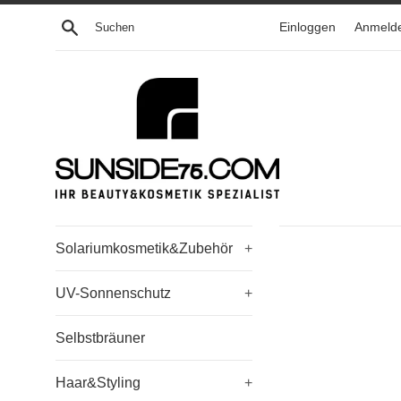
Direkt
Suchen
Einloggen
Anmeld
zum
Inhalt
Solariumkosmetik&Zubehör
+
UV-Sonnenschutz
+
Selbstbräuner
Haar&Styling
+