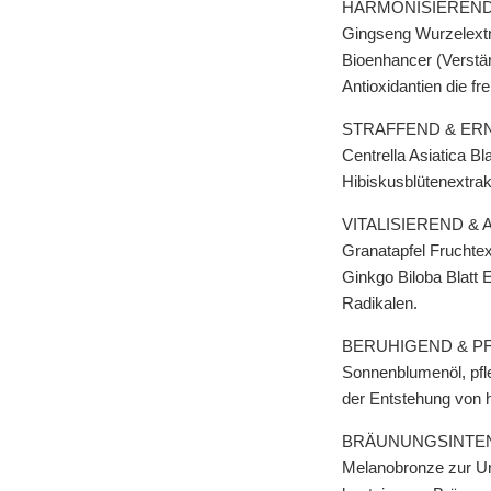
HARMONISIEREND
Gingseng Wurzelextra
Bioenhancer (Verstär
Antioxidantien die fr
STRAFFEND & ER
Centrella Asiatica B
Hibiskusblütenextrak
VITALISIEREND &
Granatapfel Fruchtext
Ginkgo Biloba Blatt E
Radikalen.
BERUHIGEND & P
Sonnenblumenöl, pfle
der Entstehung von 
BRÄUNUNGSINTEN
Melanobronze zur Unt