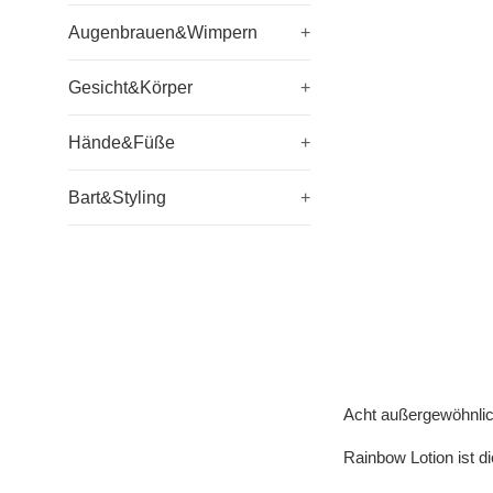
Augenbrauen&Wimpern
+
Gesicht&Körper
+
Hände&Füße
+
Bart&Styling
+
Acht außergewöhnlich
Rainbow Lotion ist 