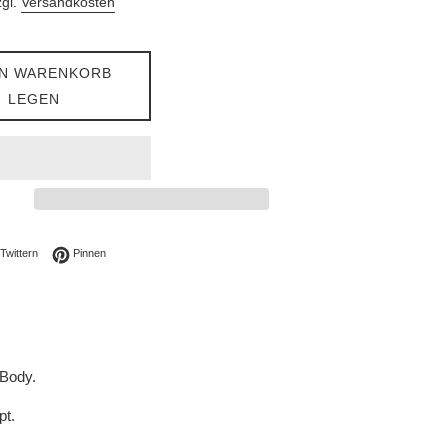
zgl.
Versandkosten
EN WARENKORB
LEGEN
ebook teilen
Auf Twitter twittern
Auf Pinterest pinnen
Twittern
Pinnen
 Body.
pt.