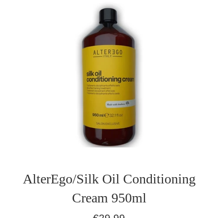
AlterEgo/Silk Oil Conditioning
Cream 950ml
Normaler
€29,99