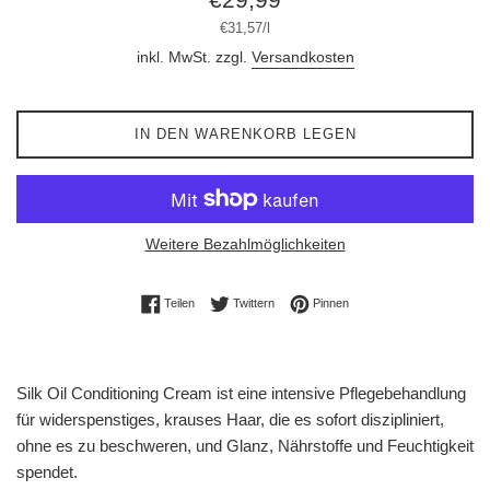
Preis
Stückpreis
pro
€31,57
/
l
inkl. MwSt. zzgl.
Versandkosten
IN DEN WARENKORB LEGEN
Weitere Bezahlmöglichkeiten
Auf Facebook teilen
Auf Twitter twittern
Auf Pinterest pinnen
Teilen
Twittern
Pinnen
Silk Oil Conditioning Cream ist eine intensive Pflegebehandlung
für widerspenstiges, krauses Haar, die es sofort diszipliniert,
ohne es zu beschweren, und Glanz, Nährstoffe und Feuchtigkeit
spendet.